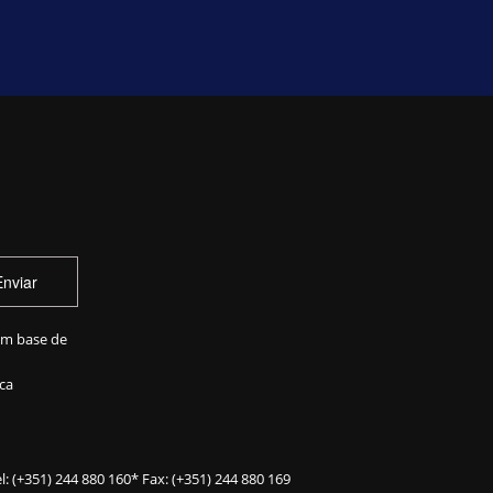
Enviar
em base de
ca
l:
(+351) 244 880 160
* Fax: (+351) 244 880 169