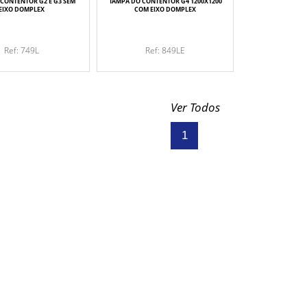
CONTENTOR G2 E G3 SEM
TAMPA DO CONTENTOR G4 1200X1200
EIXO DOMPLEX
COM EIXO DOMPLEX
Ref: 749L
Ref: 849LE
Ver Todos
1