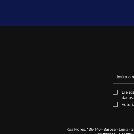
Li e ac
dados.
Autori
Rua Flores,
136-140
- Barosa - Leiria -