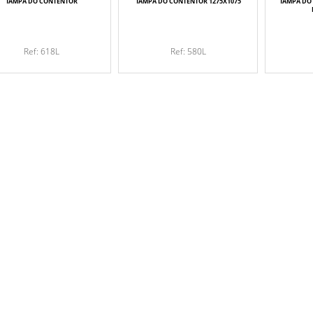
TAMPA DO CONTENTOR
TAMPA DO CONTENTOR 1275X1075
TAMPA DO 
Ref: 618L
Ref: 580L