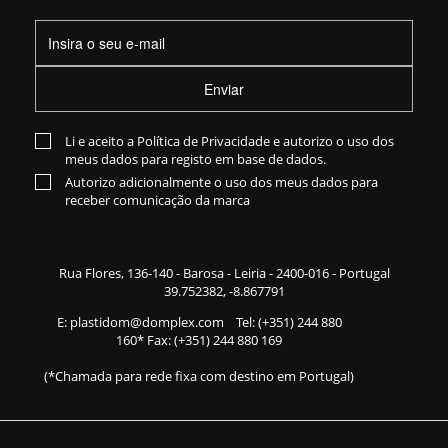
Enviar
Li e aceito a
Política de Privacidade
e autorizo o uso dos
meus dados para registo em base de dados.
Autorizo adicionalmente o uso dos meus dados para
receber comunicação da marca
Rua Flores,
136-140
- Barosa - Leiria - 2400-016 - Portugal
39.752382, -8.867791
E:
plastidom@domplex.com
​
Tel:
(+351) 244 880
160
* Fax: (+351) 244 880 169
(*Chamada para rede fixa com destino em Portugal)