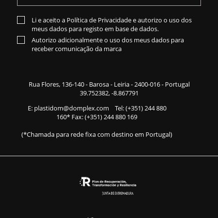
Li e aceito a
Política de Privacidade
e autorizo o uso dos
meus dados para registo em base de dados.
Autorizo adicionalmente o uso dos meus dados para
receber comunicação da marca
Rua Flores,
136-140
- Barosa - Leiria - 2400-016 - Portugal
39.752382, -8.867791
E:
plastidom@domplex.com
​
Tel:
(+351) 244 880
160
* Fax: (+351) 244 880 169
(*Chamada para rede fixa com destino em Portugal)