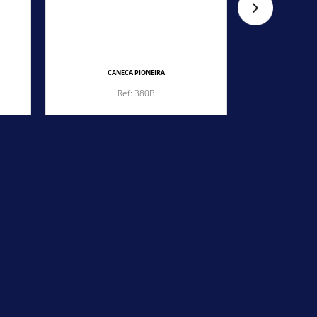
CANECA PIONEIRA
CA
Ref: 380B