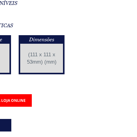
NÍVEIS
TICAS
e
Dimensões
(111 x 111 x
53mm) (mm)
 LOJA ONLINE