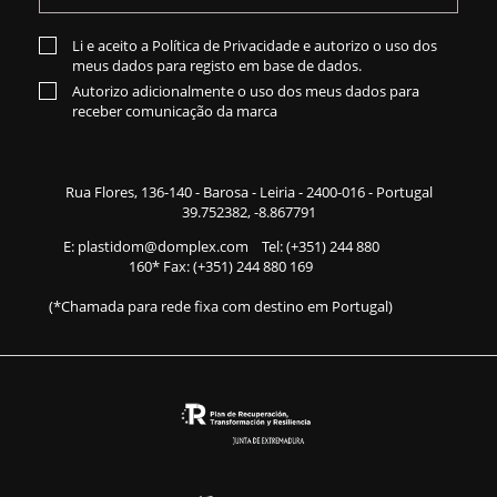
Li e aceito a
Política de Privacidade
e autorizo o uso dos
meus dados para registo em base de dados.
Autorizo adicionalmente o uso dos meus dados para
receber comunicação da marca
Rua Flores,
136-140
- Barosa - Leiria - 2400-016 - Portugal
39.752382, -8.867791
E:
plastidom@domplex.com
​
Tel:
(+351) 244 880
160
* Fax: (+351) 244 880 169
(*Chamada para rede fixa com destino em Portugal)