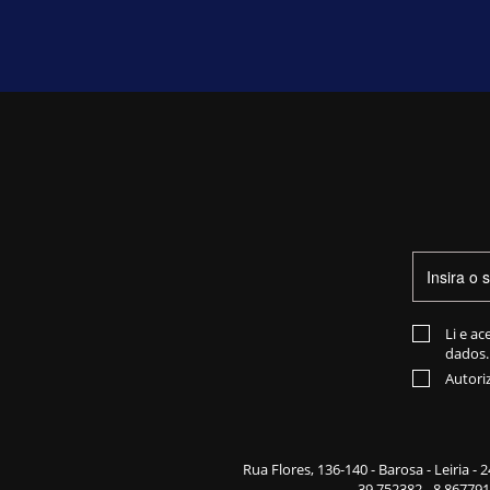
Li e ac
dados.
Autori
Rua Flores,
136-140
- Barosa - Leiria -
39.752382, -8.867791