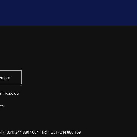
Enviar
em base de
ca
l:
(+351) 244 880 160
* Fax: (+351) 244 880 169