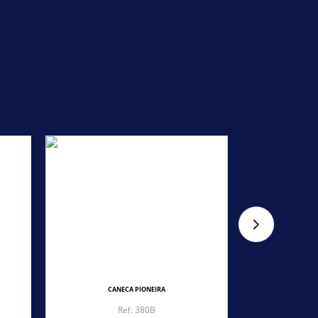
CANECA PIONEIRA
CA
Ref: 380B