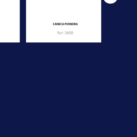
CANECA PIONEIRA
CA
Ref: 380B