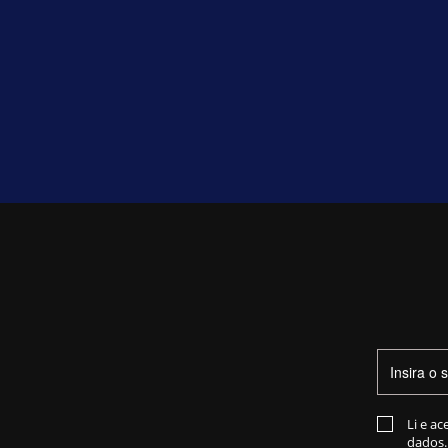
Li e ac
dados.