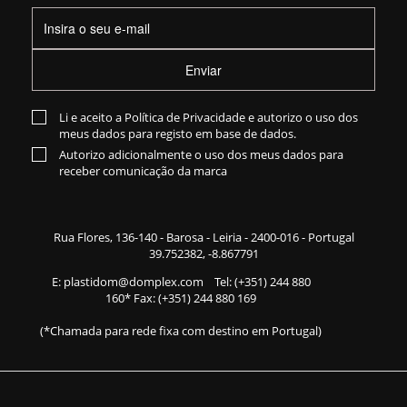
Enviar
Li e aceito a
Política de Privacidade
e autorizo o uso dos
meus dados para registo em base de dados.
Autorizo adicionalmente o uso dos meus dados para
receber comunicação da marca
Rua Flores,
136-140
- Barosa - Leiria - 2400-016 - Portugal
39.752382, -8.867791
E:
plastidom@domplex.com
​
Tel:
(+351) 244 880
160
* Fax: (+351) 244 880 169
(*Chamada para rede fixa com destino em Portugal)