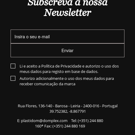
Subscreva a nossa
Newsletter
Enviar
Li e aceito a
Política de Privacidade
e autorizo o uso dos
meus dados para registo em base de dados.
Autorizo adicionalmente o uso dos meus dados para
receber comunicação da marca
Rua Flores,
136-140
- Barosa - Leiria - 2400-016 - Portugal
39.752382, -8.867791
E:
plastidom@domplex.com
​
Tel:
(+351) 244 880
160
* Fax: (+351) 244 880 169