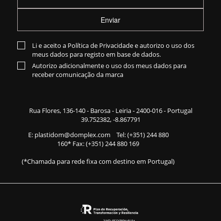
Enviar
Li e aceito a
Política de Privacidade
e autorizo o uso dos
meus dados para registo em base de dados.
Autorizo adicionalmente o uso dos meus dados para
receber comunicação da marca
Rua Flores,
136-140
- Barosa - Leiria - 2400-016 - Portugal
39.752382, -8.867791
E:
plastidom@domplex.com
​
Tel:
(+351) 244 880
160
* Fax: (+351) 244 880 169
(*Chamada para rede fixa com destino em Portugal)