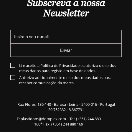
Subscreva a nossa
Newsletter
Enviar
Li e aceito a
Política de Privacidade
e autorizo o uso dos
meus dados para registo em base de dados.
Autorizo adicionalmente o uso dos meus dados para
receber comunicação da marca
Rua Flores,
136-140
- Barosa - Leiria - 2400-016 - Portugal
39.752382, -8.867791
E:
plastidom@domplex.com
​
Tel:
(+351) 244 880
160
* Fax: (+351) 244 880 169