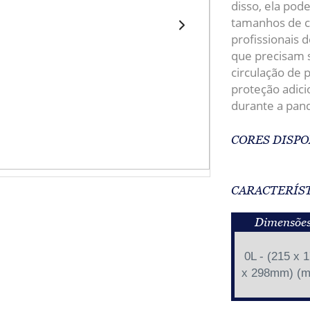
disso, ela pod
tamanhos de ca
profissionais 
que precisam 
circulação de 
proteção adici
durante a pan
CORES DISPO
CARACTERÍS
Dimensõe
0L - (215 x 
x 298mm) (