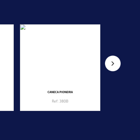
CANECA PIONEIRA
CA
Ref: 380B