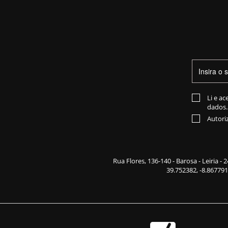
Li e ac
dados.
Autori
Rua Flores,
136-140
- Barosa - Leiria -
39.752382, -8.867791