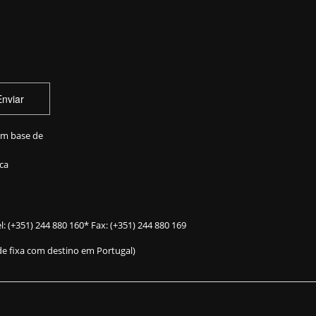
Enviar
em base de
ca
l:
(+351) 244 880 160
* Fax: (+351) 244 880 169
e fixa com destino em Portugal)