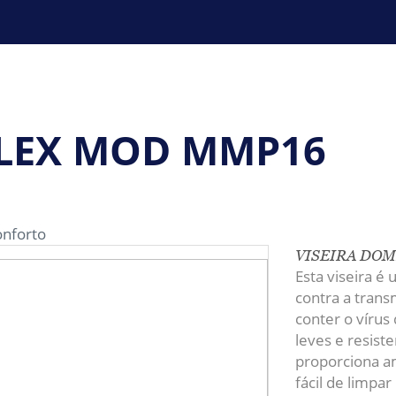
PLEX MOD MMP16
onforto
VISEIRA DO
Esta viseira é
contra a trans
conter o vírus
leves e resiste
proporciona am
fácil de limpa