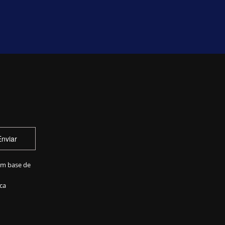
Enviar
em base de
ca