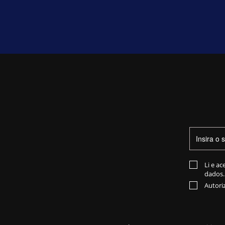
Li e ac
dados.
Autori