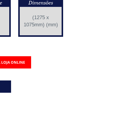
e
Dimensões
(1275 x
1075mm) (mm)
 LOJA ONLINE